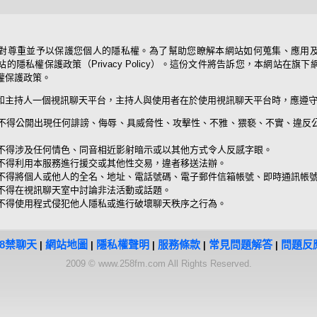
對尊重並予以保護您個人的隱私權。為了幫助您瞭解本網站如何蒐集、應用
的隱私權保護政策（Privacy Policy）。這份文件將告訴您，本網站在旗
權保護政策。
和主持人一個視訊聊天平台，主持人與使用者在於使用視訊聊天平台時，應遵
不得公開出現任何誹謗、侮辱、具威脅性、攻擊性、不雅、猥褻、不實、違反
不得涉及任何情色、同音相近影射暗示或以其他方式令人反感字眼。
不得利用本服務進行援交或其他性交易，違者移送法辦。
不得將個人或他人的全名、地址、電話號碼、電子郵件信箱帳號、即時通訊帳
不得在視訊聊天室中討論非法活動或話題。
不得使用程式侵犯他人隱私或進行破壞聊天秩序之行為。
18禁聊天
網站地圖
隱私權聲明
服務條款
常見問題解答
問題反
|
|
|
|
|
2009 © www.258fm.com All Rights Reserved.